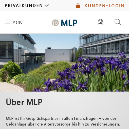
MLP
privatkunden
kunden-login
menü
Inhalt
diese website durchsuchen
mlp berater finden
Über MLP
MLP ist Ihr Gesprächspartner in allen Finanzfragen – von der
Geldanlage über die Altersvorsorge bis hin zu Versicherungen.