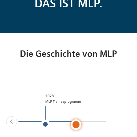
DAS IST MLP.
Die Geschichte von MLP
2023
ppe
MLP Traineeprogramm