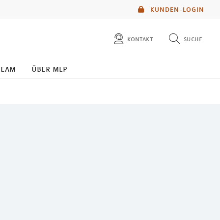
KUNDEN-LOGIN
kontakt
suche
diese website durchsuchen
team
über mlp
mlp berater finden