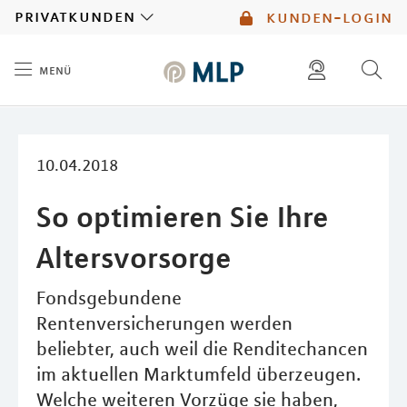
MLP
privatkunden
kunden-login
menü
Inhalt
diese website durchsuchen
mlp berater finden
10.04.2018
So optimieren Sie Ihre
Altersvorsorge
Fondsgebundene
Rentenversicherungen werden
beliebter, auch weil die Renditechancen
im aktuellen Marktumfeld überzeugen.
Welche weiteren Vorzüge sie haben,