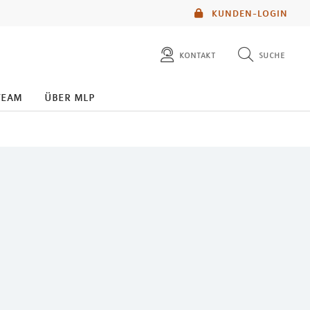
KUNDEN-LOGIN
kontakt
suche
diese website durchsuchen
team
über mlp
mlp berater finden