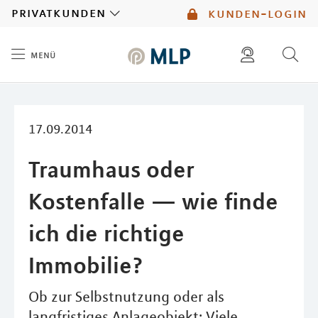
MLP
privatkunden
kunden-login
menü
Inhalt
diese website durchsuchen
mlp berater finden
17.09.2014
Traumhaus oder
Kostenfalle — wie finde
ich die richtige
Immobilie?
Ob zur Selbstnutzung oder als
langfristiges Anlageobjekt: Viele