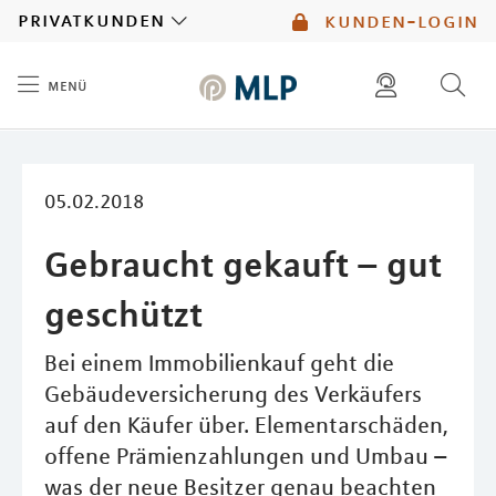
MLP
privatkunden
kunden-login
menü
Inhalt
diese website durchsuchen
mlp berater finden
05.02.2018
Gebraucht gekauft – gut
geschützt
Bei einem Immobilienkauf geht die
Gebäudeversicherung des Verkäufers
auf den Käufer über. Elementarschäden,
offene Prämienzahlungen und Umbau –
was der neue Besitzer genau beachten