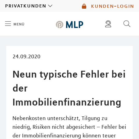
MLP
privatkunden
kunden-login
menü
Inhalt
diese website durchsuchen
mlp berater finden
24.09.2020
Neun typische Fehler bei
der
Immobilienfinanzierung
Nebenkosten unterschätzt, Tilgung zu
niedrig, Risiken nicht abgesichert – Fehler bei
der Immobilienfinanzierung können teuer