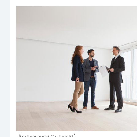
(GettyImages/Westend61)