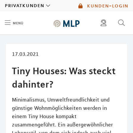
MLP
privatkunden
kunden-login
menü
Inhalt
diese website durchsuchen
mlp berater finden
17.03.2021
Tiny Houses: Was steckt
dahinter?
Minimalismus, Umweltfreundlichkeit und
günstige Wohnmöglichkeiten werden in
einem Tiny House kompakt
zusammengeführt. Ein außergewöhnlicher