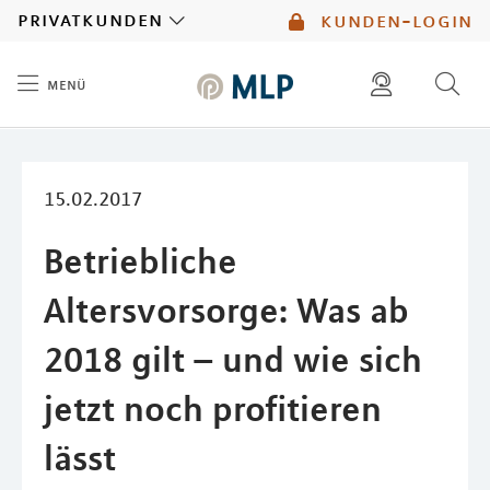
MLP
privatkunden
kunden-login
menü
Inhalt
diese website durchsuchen
mlp berater finden
15.02.2017
Betriebliche
Altersvorsorge: Was ab
2018 gilt – und wie sich
jetzt noch profitieren
lässt